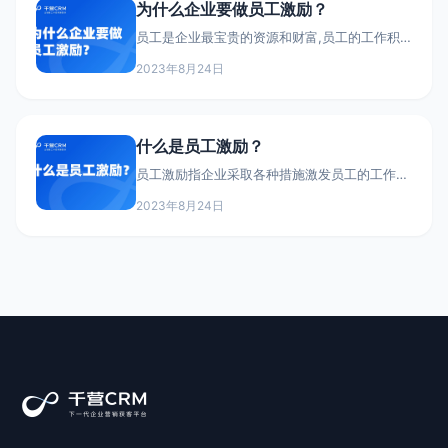
为什么企业要做员工激励？
员工是企业最宝贵的资源和财富,员工的工作积
极性直接影响到企业经营效率和业绩。因此,企
2023年8月24日
业必须重视员工激励体系的建设。一个系统、科
学的激励机制,可以从多方面提升员工工作热情,
增强企业综合实力。 第一,激励可以提高员工的
工作兴趣和主动性。金钱、升迁、表彰等正向激
什么是员工激励？
励,都可以让员工感受到努力工作得到回报,从中
获得成就感和满足感。员工也会更加主动投入工
员工激励指企业采取各种措施激发员工的工作热
作,提出创新想法。
情,让员工产生工作动力,投入更多时间和精力,提
2023年8月24日
高工作效率和业绩。 员工激励的基本形式有物
质激励和精神激励两大类。物质激励是通过物质
利益满足员工需求,如绩效奖金、股票期权、升
迁等。精神激励则通过满足员工的精神需求来激
励员工,如表彰、授予荣誉称号等。 企业进行员
工激励设计时,需要根据自身经营状况,合理选择
激励措施的类型和力度。