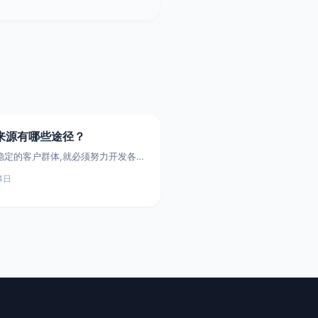
来源有哪些途径？
稳定的客户群体,就必须努力开发各种
道,进行有计划和持续不断的客户获取
4日
客户来源方式可以概括为: 第一,企
资源。这部分客户通常来源于企业过
作和服务过程,是较为直接和稳定的客
业需要注重维系历史客户,提供优质服
户重复购买和复购,将自有客户资源进
。