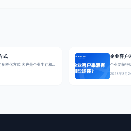
方式
企业客户
式 客户是企业生存和发
企业要获得
持续扩大客户群体,对企业营销至
客户来源渠
日
2023年8月2
可以通过多种渠道和方法进行客户
工作。主要的
以下方式: 第一,网络营销。企业通
业自有客户
、电商网站、社交媒体平台等进行
往的业务合
网络流量转化为客户。还可以做网络
户群体。企
示给目标用户。这可以高效地获取大
务,促进客
行活化运营