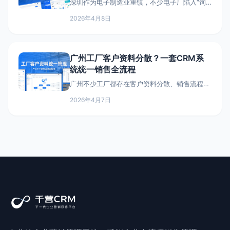
深圳作为电子制造业重镇，不少电子厂陷入“询
盘不少、成交寥寥”的困境，无效线索浪费人
2026年4月8日
力，有效线索跟进断层，辛苦投入的推广成本打
了水漂。其实核心问题不在于产品，而在于询盘
到成交的流程断裂，一套适配深圳电子厂的CRM
系统，就能打通全链路，从线索筛选到订单成
广州工厂客户资料分散？一套CRM系
交，实现高效转化，让每一条有效线索都不流
统统一销售全流程
失。
广州不少工厂都存在客户资料分散、销售流程混
乱的问题：客户信息散落在销售个人手中，销售
2026年4月7日
离职带走客户，报价不统一、订单跟进断层，管
理者难以管控。一套千营CRM系统，就能实现客
户资料统一、销售流程规范，让管理者彻底摆脱
繁琐的管理困扰，专注企业发展。