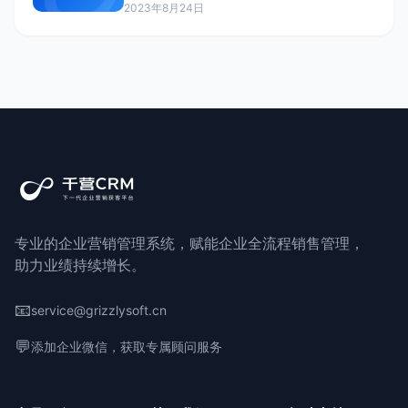
2023年8月24日
提高销售效率和效果。优秀的销售流程管理可以
带来直接的销售业绩提升。构建高效的销售流程
管理体系需要注意以下几个要点:第一,明确销售
阶段。将销售流程分解为目标确认、推荐方案、
需求确认、报价、谈判、成交等企业发展得不同
阶段,对各阶段的输入和输出进行定义。第二,标
准化操作指引。根据销售流程制定计划，
专业的企业营销管理系统，赋能企业全流程销售管理，
助力业绩持续增长。
📧
service@grizzlysoft.cn
💬
添加企业微信，获取专属顾问服务