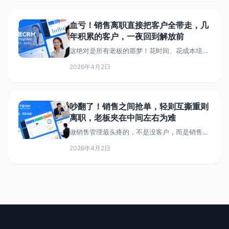
血亏！销售离职直接把客户全带走，几
年积累的客户，一夜回到解放前
这绝对是所有老板的噩梦！花时间、花成本培养
的销售，一旦离职，直接把手里的核心客户全带
2026年4月2日
走，有的甚至带着客户投奔竞品，几年积累的客
户资产，一夜清零，今天就教你怎么防，再也不
用怕销售离职带走客户。
吵翻了！销售之间抢单，轻则互撕重则
离职，老板夹在中间左右为难
做销售管理最头疼的，不是没客户，而是销售之
间抢单！同一个客户，两个销售都说是自己的，
2026年4月2日
互相拆台、抢报价，最后要么客户被搞跑，要么
销售闹矛盾离职，今天就扒一扒抢单的那些糟心
事，教你一招根治。