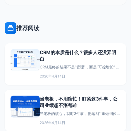
推荐阅读
CRM的本质是什么？很多人还没弄明
白
CRM最终的结果不是“管理”，而是“可控增长” 客
户分级策略：让资源流向更高价值客户 销售漏
2026年4月14日
斗管理：让转化过程可视化 CRM数据分析：找
到流失点和转化点
当老板，不用瞎忙！盯紧这3件事，公
司业绩想不涨都难
当老板的核心，就盯3件事，把这3件事做到位，
业绩自然水涨船高，省心又高效。 今天就把实
2026年4月14日
战中踩过坑、总结出来的经验，不管你是做B2B
还是其他行业，照着做都有用。