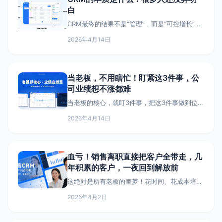
白
CRM最终的结果不是“管理”，而是“可控增长” 客
户分级策略：让资源流向更高价值客户 销售漏
2026年4月14日
斗管理：让转化过程可视化 CRM数据分析：找
到流失点和转化点
当老板，不用瞎忙！盯紧这3件事，公
司业绩想不涨都难
当老板的核心，就盯3件事，把这3件事做到位，
业绩自然水涨船高，省心又高效。 今天就把实
2026年4月14日
战中踩过坑、总结出来的经验，不管你是做B2B
还是其他行业，照着做都有用。
血亏！销售离职直接把客户全带走，几
年积累的客户，一夜回到解放前
这绝对是所有老板的噩梦！花时间、花成本培养
的销售，一旦离职，直接把手里的核心客户全带
2026年4月2日
走，有的甚至带着客户投奔竞品，几年积累的客
户资产，一夜清零，今天就教你怎么防，再也不
用怕销售离职带走客户。