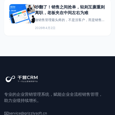
吵翻了！销售之间抢单，轻则互撕重则
离职，老板夹在中间左右为难
做销售管理最头疼的，不是没客户，而是销售之
间抢单！同一个客户，两个销售都说是自己的，
2026年4月2日
互相拆台、抢报价，最后要么客户被搞跑，要么
销售闹矛盾离职，今天就扒一扒抢单的那些糟心
事，教你一招根治。
专业的企业营销管理系统，赋能企业全流程销售管理，
助力业绩持续增长。
📧
service@grizzlysoft.cn