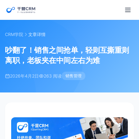
CRM学院
文章详情
吵翻了！销售之间抢单，轻则互撕重则
离职，老板夹在中间左右为难
2026年4月2日
263 阅读
销售管理