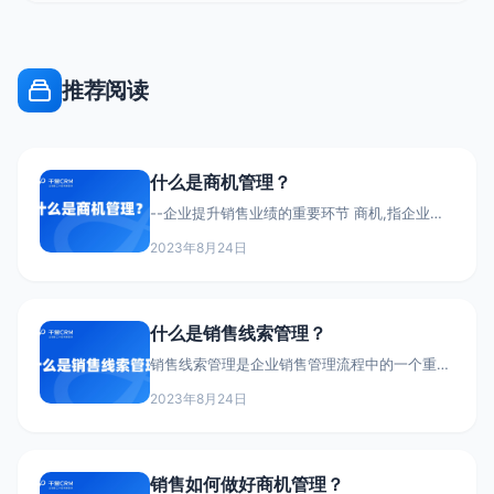
推荐阅读
什么是商机管理？
--企业提升销售业绩的重要环节 商机,指企业通
过各种渠道接触的、存在成交可能的潜在交易机
2023年8月24日
会。而商机管理,就是对这些商机的规范化管理
和开发流程。良好的商机管理有助于企业系统化
地提升销售业绩。 那么,如何进行规范和高效的
商机管理呢? 第一步是商机的发现和收集。销售
什么是销售线索管理？
人员需要通过各种渠道主动发现商机,如客户拜
访、参展接触、公开信息获取等。发现的商机需
销售线索管理是企业销售管理流程中的一个重要
要及时录入商机库。
环节,它是对销售线索进行规范化、系统化管理
2023年8月24日
和培育的过程。主要目的是将各种渠道获得的潜
在客户转变为企业的付费用户或忠实客户。优秀
的销售线索管理可以为企业持续提供高质量的销
售机会,不断扩大企业的客户群体。具体来说,线
销售如何做好商机管理？
索管理主要包含以下方面：