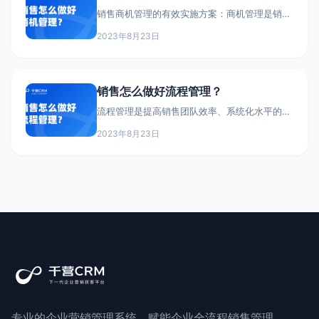
销售商机管理的有效实施方案：商机管理是销售
团队实现业绩的重要环节。销售人员可以通过以
2023年8月23日
下方式进行系统化、规范化的商机管理。首先,
要建立商机评估体系,对每个商机进行客观评
估。评估要考量客户需求性、产品适配度、预算
时间等因素,给每个商机进行评级,区分重点商机
销售怎么做好流程管理？
和普通商机。其次,要制定商机开发计划。根据
商机评级,确定工作优先级和所需资源投入,重点
流程管理是提高销售团队效率、系统化水平的关
开发高级别商机。并确保普通商机也得到基本
键。合理的销售流程可以将销售团队各成员职责
2023年8月23日
清晰化,确保销售活动有条不紊地进行。要做好
销售流程管理,企业可以考虑从以下几个方面入
手:
专业的企业营销管理系统，赋能企业全流程销售管理，