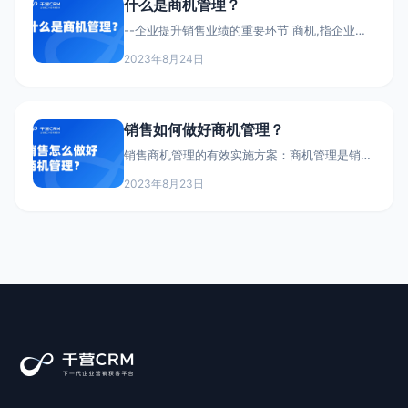
什么是商机管理？
--企业提升销售业绩的重要环节 商机,指企业通
过各种渠道接触的、存在成交可能的潜在交易机
2023年8月24日
会。而商机管理,就是对这些商机的规范化管理
和开发流程。良好的商机管理有助于企业系统化
地提升销售业绩。 那么,如何进行规范和高效的
商机管理呢? 第一步是商机的发现和收集。销售
销售如何做好商机管理？
人员需要通过各种渠道主动发现商机,如客户拜
访、参展接触、公开信息获取等。发现的商机需
销售商机管理的有效实施方案：商机管理是销售
要及时录入商机库。
团队实现业绩的重要环节。销售人员可以通过以
2023年8月23日
下方式进行系统化、规范化的商机管理。首先,
要建立商机评估体系,对每个商机进行客观评
估。评估要考量客户需求性、产品适配度、预算
时间等因素,给每个商机进行评级,区分重点商机
和普通商机。其次,要制定商机开发计划。根据
商机评级,确定工作优先级和所需资源投入,重点
开发高级别商机。并确保普通商机也得到基本